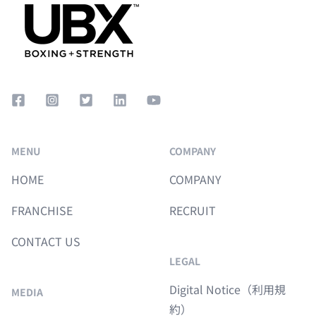
Facebook Square
Instagram Square
Twitter Square
LinkedIn
YouTube
MENU
COMPANY
HOME
COMPANY
FRANCHISE
RECRUIT
CONTACT US
LEGAL
Digital Notice（利用規
MEDIA
約）