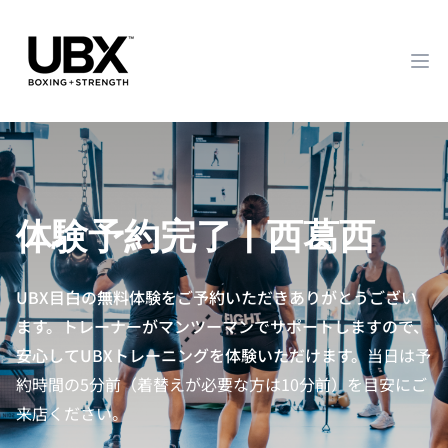
Op
体験予約完了 | 西葛西
UBX目白の無料体験をご予約いただきありがとうござい
ます。トレーナーがマンツーマンでサポートしますので、
安心してUBXトレーニングを体験いただけます。
当日は予
約時間の5分前（着替えが必要な方は10分前）を目安にご
来店ください。