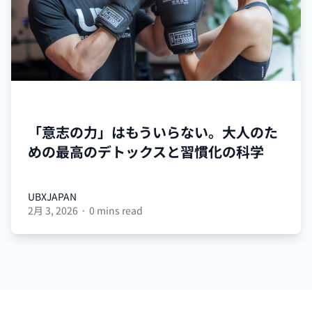
UBX
「意志の力」はもういらない。大人のた
めの最高のデトックスと習慣化の科学
UBXJAPAN
2月 3, 2026
·
0 mins read
UBXJAPAN
Footer