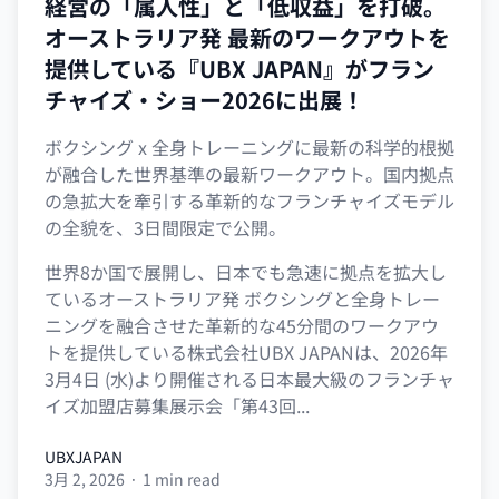
経営の「属人性」と「低収益」を打破。
オーストラリア発 最新のワークアウトを
提供している『UBX JAPAN』がフラン
チャイズ・ショー2026に出展！
ボクシング x 全身トレーニングに最新の科学的根拠
が融合した世界基準の最新ワークアウト。国内拠点
の急拡大を牽引する革新的なフランチャイズモデル
の全貌を、3日間限定で公開。
世界8か国で展開し、日本でも急速に拠点を拡大し
ているオーストラリア発 ボクシングと全身トレー
ニングを融合させた革新的な45分間のワークアウ
トを提供している株式会社UBX JAPANは、2026年
3月4日 (水)より開催される日本最大級のフランチャ
イズ加盟店募集展示会「第43回...
UBXJAPAN
3月 2, 2026
·
1 min read
UBXJAPAN