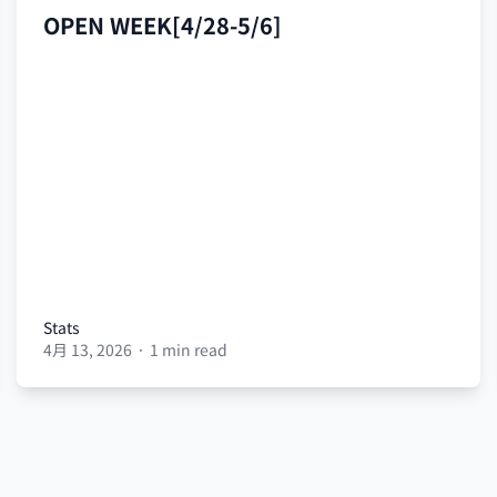
OPEN WEEK[4/28-5/6]
Stats
4月 13, 2026
·
1 min read
Stats