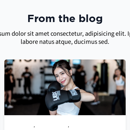
From the blog
um dolor sit amet consectetur, adipisicing elit. I
labore natus atque, ducimus sed.
OPEN WEEK
,
紹介キャンペーン
,
エベレストツアー