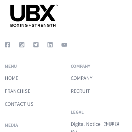
Facebook Square
Instagram Square
Twitter Square
LinkedIn
YouTube
MENU
COMPANY
HOME
COMPANY
FRANCHISE
RECRUIT
CONTACT US
LEGAL
Digital Notice（利用規
MEDIA
約）