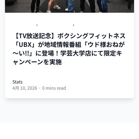
OPEN WEEK
,
紹介キャンペーン
,
エベレストツアー
【TV放送記念】ボクシングフィットネス
「UBX」が地域情報番組「ウド様おねが
～い!!」に登場！学芸大学店にて限定キ
ャンペーンを実施
Stats
4月 10, 2026
·
0 mins read
Stats
Footer