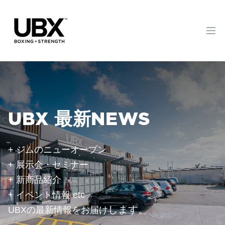
Op
UBX 最新NEWS
+ ジムのニューオープン
+ 展示会・セミナー
+ 新商品紹介
+ イベント情報 etc
します。
UBXの最新情報をお届け