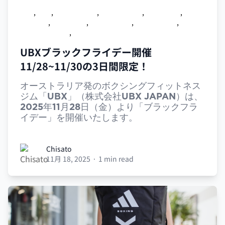
UBX
,
ジム
,
ボクササイズ
,
UBX小伝馬町
,
UBX神楽坂
,
UBXセ
ンター北
,
UBX西葛西
,
UBX中央林間
,
UBX学芸大学
,
UBXオ
リジナルグッズ
,
UBX大森
UBXブラックフライデー開催
11/28~11/30の3日間限定！
オーストラリア発のボクシングフィットネス
ジム「UBX」（株式会社UBX JAPAN）は、
2025年11月28日（金）より「ブラックフラ
イデー」を開催いたします。
Chisato
Chisato
11月 18, 2025
·
1 min read