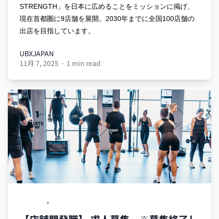
STRENGTH」を日本に広めることをミッションに掲げ、
現在首都圏に9店舗を展開。2030年までに全国100店舗の
出店を目指しています。
UBXJAPAN
11月 7, 2025
·
1 min read
UBXJAPAN
求人募集
,
リクルート