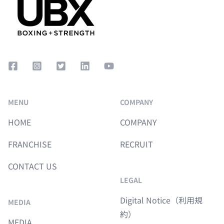
Facebook Square
Instagram Square
Twitter Square
LinkedIn
YouTube
MENU
COMPANY
HOME
COMPANY
FRANCHISE
RECRUIT
CONTACT US
LEGAL
Digital Notice（利用規
MEDIA
約）
MEDIA