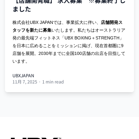
【店舗開発職】 求人募集 ※募集終了し
ました
株式会社UBX JAPANでは、事業拡大に伴い、
店舗開発ス
タッフを
新たに募集
いたします。
私たちはオーストラリア
発の最先端フィットネス「UBX BOXING＋STRENGTH」
を日本に広めることをミッションに掲げ、現在首都圏に9
店舗を展開。2030年までに全国100店舗の出店を目指して
います。
UBXJAPAN
11月 7, 2025
·
1 min read
UBXJAPAN
Footer