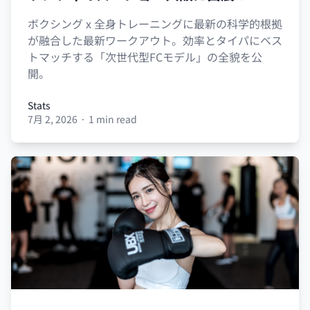
ボクシング x 全身トレーニングに最新の科学的根拠
が融合した最新ワークアウト。効率とタイパにベス
トマッチする「次世代型FCモデル」の全貌を公
開。
Stats
7月 2, 2026
·
1 min read
Stats