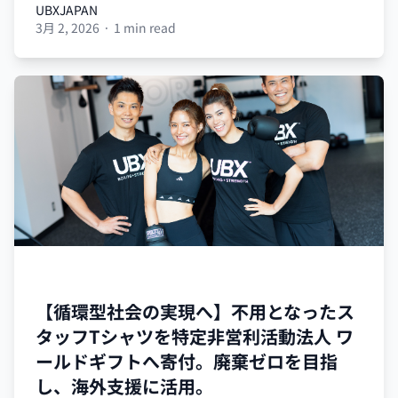
UBXJAPAN
3月 2, 2026
·
1 min read
UBXJAPAN
UBX
【循環型社会の実現へ】不用となったス
タッフTシャツを特定非営利活動法人 ワ
ールドギフトへ寄付。廃棄ゼロを目指
し、海外支援に活用。