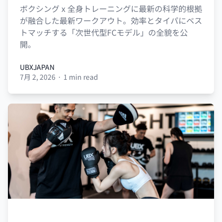
ボクシング x 全身トレーニングに最新の科学的根拠
が融合した最新ワークアウト。効率とタイパにベス
トマッチする「次世代型FCモデル」の全貌を公
開。
UBXJAPAN
7月 2, 2026
·
1 min read
UBXJAPAN
UBX